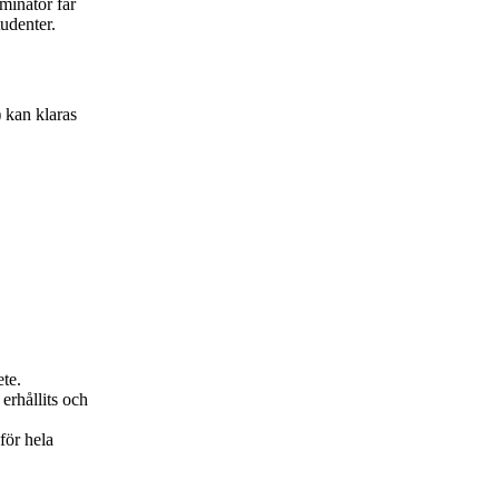
minator får
udenter.
 kan klaras
ete.
erhållits och
för hela