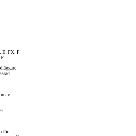
, E, FX, F
 F
ndläggare
passad
on av
er
n för