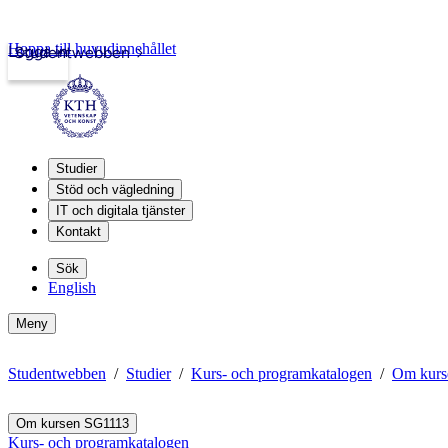
Hoppa till huvudinnehållet
Logga in
Studentwebben
Studier
Stöd och vägledning
IT och digitala tjänster
Kontakt
Sök
English
Meny
Studentwebben
Studier
Kurs- och programkatalogen
Om kurs
Om kursen SG1113
Kurs- och programkatalogen