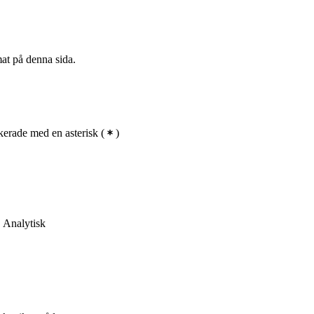
mat på denna sida.
erade med en asterisk
(
)
 Analytisk