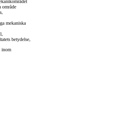
mekanikområdet
a område
a,
liga mekaniska
l,
tatets betydelse,
a inom