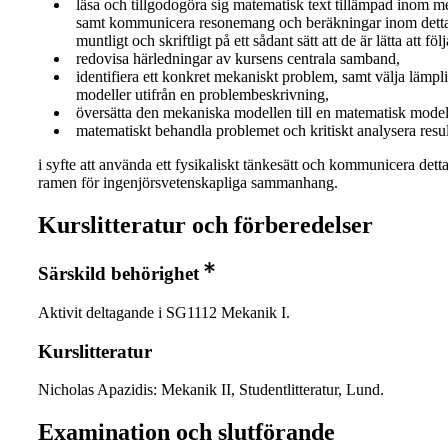
läsa och tillgodogöra sig matematisk text tillämpad inom 
samt kommunicera resonemang och beräkningar inom dett
muntligt och skriftligt på ett sådant sätt att de är lätta att följ
redovisa härledningar av kursens centrala samband,
identifiera ett konkret mekaniskt problem, samt välja lämp
modeller utifrån en problembeskrivning,
översätta den mekaniska modellen till en matematisk model
matematiskt behandla problemet och kritiskt analysera resul
i syfte att använda ett fysikaliskt tänkesätt och kommunicera dett
ramen för ingenjörsvetenskapliga sammanhang.
Kurslitteratur och förberedelser
Särskild behörighet
Aktivit deltagande i SG1112 Mekanik I.
Kurslitteratur
Nicholas Apazidis: Mekanik II, Studentlitteratur, Lund.
Examination och slutförande