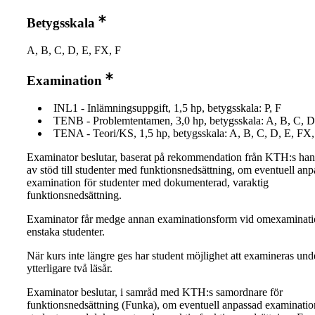
Betygsskala
A, B, C, D, E, FX, F
Examination
INL1 - Inlämningsuppgift, 1,5 hp, betygsskala: P, F
TENB - Problemtentamen, 3,0 hp, betygsskala: A, B, C, D
TENA - Teori/KS, 1,5 hp, betygsskala: A, B, C, D, E, FX,
Examinator beslutar, baserat på rekommendation från KTH:s ha
av stöd till studenter med funktionsnedsättning, om eventuell an
examination för studenter med dokumenterad, varaktig
funktionsnedsättning.
Examinator får medge annan examinationsform vid omexaminati
enstaka studenter.
När kurs inte längre ges har student möjlighet att examineras und
ytterligare två läsår.
Examinator beslutar, i samråd med KTH:s samordnare för
funktionsnedsättning (Funka), om eventuell anpassad examinatio