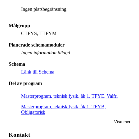
Ingen platsbegränsning
Målgrupp
CTFYS, TTFYM
Planerade schemamoduler
Ingen information tillagd
Schema
Länk till Schema
Del av program
Masterprogram, teknisk fysik, åk 1, TFYE, Valfri
Masterprogram, teknisk fysik, åk 1, TFYB,
Obligatorisk
Visa mer
Kontakt