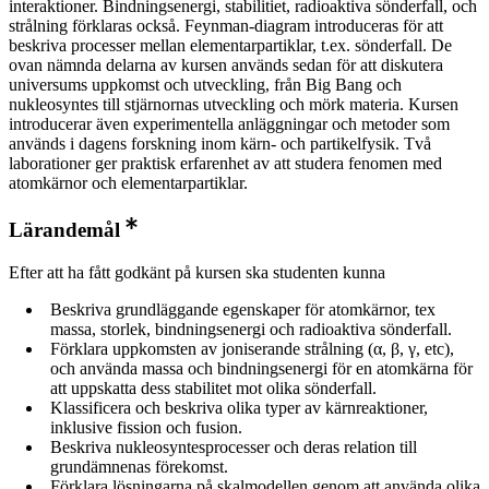
interaktioner. Bindningsenergi, stabilitiet, radioaktiva sönderfall, och
strålning förklaras också. Feynman-diagram introduceras för att
beskriva processer mellan elementarpartiklar, t.ex. sönderfall. De
ovan nämnda delarna av kursen används sedan för att diskutera
universums uppkomst och utveckling, från Big Bang och
nukleosyntes till stjärnornas utveckling och mörk materia. Kursen
introducerar även experimentella anläggningar och metoder som
används i dagens forskning inom kärn- och partikelfysik. Två
laborationer ger praktisk erfarenhet av att studera fenomen med
atomkärnor och elementarpartiklar.
Lärandemål
Efter att ha fått godkänt på kursen ska studenten kunna
Beskriva grundläggande egenskaper för atomkärnor, tex
massa, storlek, bindningsenergi och radioaktiva sönderfall.
Förklara uppkomsten av joniserande strålning (α, β, γ, etc),
och använda massa och bindningsenergi för en atomkärna för
att uppskatta dess stabilitet mot olika sönderfall.
Klassificera och beskriva olika typer av kärnreaktioner,
inklusive fission och fusion.
Beskriva nukleosyntesprocesser och deras relation till
grundämnenas förekomst.
Förklara lösningarna på skalmodellen genom att använda olika