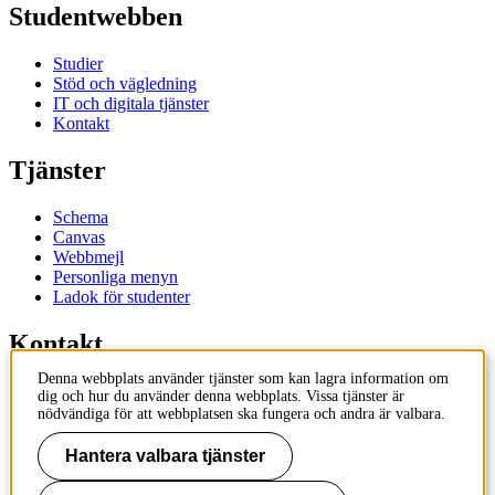
Studentwebben
Studier
Stöd och vägledning
IT och digitala tjänster
Kontakt
Tjänster
Schema
Canvas
Webbmejl
Personliga menyn
Ladok för studenter
Kontakt
Denna webbplats använder tjänster som kan lagra information om
Kontakta utbildningsprogram
dig och hur du använder denna webbplats. Vissa tjänster är
Kontakta kurs
nödvändiga för att webbplatsen ska fungera och andra är valbara.
IT-support
KTH Entré
Hantera valbara tjänster
KTH Biblioteket