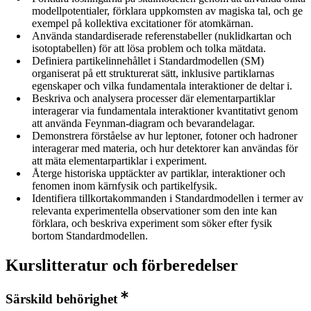
modellpotentialer, förklara uppkomsten av magiska tal, och ge
exempel på kollektiva excitationer för atomkärnan.
Använda standardiserade referenstabeller (nuklidkartan och
isotoptabellen) för att lösa problem och tolka mätdata.
Definiera partikelinnehållet i Standardmodellen (SM)
organiserat på ett strukturerat sätt, inklusive partiklarnas
egenskaper och vilka fundamentala interaktioner de deltar i.
Beskriva och analysera processer där elementarpartiklar
interagerar via fundamentala interaktioner kvantitativt genom
att använda Feynman-diagram och bevarandelagar.
Demonstrera förståelse av hur leptoner, fotoner och hadroner
interagerar med materia, och hur detektorer kan användas för
att mäta elementarpartiklar i experiment.
Återge historiska upptäckter av partiklar, interaktioner och
fenomen inom kärnfysik och partikelfysik.
Identifiera tillkortakommanden i Standardmodellen i termer av
relevanta experimentella observationer som den inte kan
förklara, och beskriva experiment som söker efter fysik
bortom Standardmodellen.
Kurslitteratur och förberedelser
Särskild behörighet