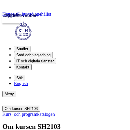
Hoppa till huvudinnehållet
Logga in
Studentwebben
Studier
Stöd och vägledning
IT och digitala tjänster
Kontakt
Sök
English
Meny
Om kursen SH2103
Kurs- och programkatalogen
Om kursen SH2103