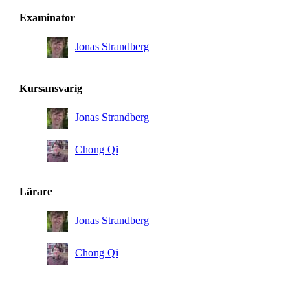
Examinator
Jonas Strandberg
Kursansvarig
Jonas Strandberg
Chong Qi
Lärare
Jonas Strandberg
Chong Qi