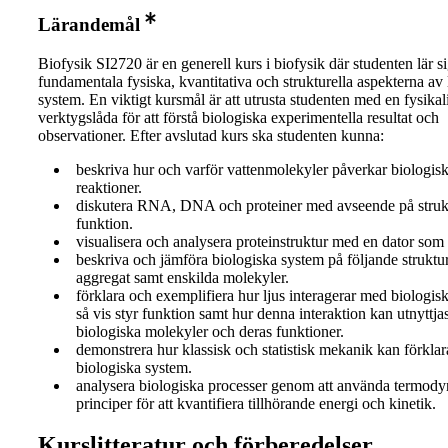
Lärandemål
Biofysik SI2720 är en generell kurs i biofysik där studenten lär s
fundamentala fysiska, kvantitativa och strukturella aspekterna av
system. En viktigt kursmål är att utrusta studenten med en fysikal
verktygslåda för att förstå biologiska experimentella resultat och
observationer. Efter avslutad kurs ska studenten kunna:
beskriva hur och varför vattenmolekyler påverkar biologisk
reaktioner.
diskutera RNA, DNA och proteiner med avseende på struktur
funktion.
visualisera och analysera proteinstruktur med en dator som
beskriva och jämföra biologiska system på följande struktur
aggregat samt enskilda molekyler.
förklara och exemplifiera hur ljus interagerar med biologisk
så vis styr funktion samt hur denna interaktion kan utnyttjas
biologiska molekyler och deras funktioner.
demonstrera hur klassisk och statistisk mekanik kan förkl
biologiska system.
analysera biologiska processer genom att använda termod
principer för att kvantifiera tillhörande energi och kinetik.
Kurslitteratur och förberedelser