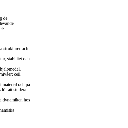
ig de
 levande
isk
a strukturer och
, stabilitet och
 hjälpmedel.
nivåer; cell,
t material och på
 för att studera
ara dynamiken hos
ynamiska