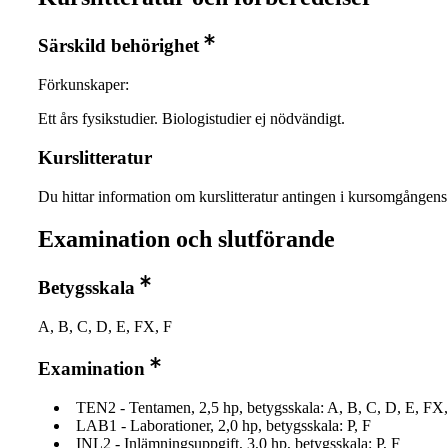
Särskild behörighet
Förkunskaper:
Ett års fysikstudier. Biologistudier ej nödvändigt.
Kurslitteratur
Du hittar information om kurslitteratur antingen i kursomgånge
Examination och slutförande
Betygsskala
A, B, C, D, E, FX, F
Examination
TEN2 - Tentamen, 2,5 hp, betygsskala: A, B, C, D, E, FX,
LAB1 - Laborationer, 2,0 hp, betygsskala: P, F
INL2 - Inlämningsuppgift, 3,0 hp, betygsskala: P, F