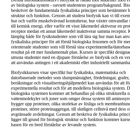
av biologiska system - oavsett studentens program/bakgrund. Bio
beskriver de fundamentala fysikaliska principer som bestämmer b
struktur och funktion. Genom att studera biofysik kan vi till exem
hur och varför muskelvävnad kontraherar, hur växter omvandlar 
till kemisk energi, eller varför ett visst läkemedel aktiverar en pro
receptor medan ett annat läkemedel inaktiverar samma receptor. 
lämplig både för fysikstudenter som vill lära sig hur man kan an
fysikaliska principer för att förstå biologiska fenomen och för me
orienterade studenter som vill förstå sina experimentella/datorbas
resultat på ett mer fundamentalt plan. Kursen är specifikt designad
utrusta studenter med en djupare förståelse av biofysik och en ve
att användas antingen i ett akademiskt eller industriellt sammanh
Biofysikkursen visar specifikt hur fysikaliska, matematiska och
datorbaserade metoder som slumpmässighet, fördelningar, grafer,
beräkningar och visualiseringshjälpmedel kan användas för att fö
experimentella resultat och för att modellera biologiska system. 
biologiska systemen kommer att behandlas på olika strukturella n
vattenmolekyler och joner som omger dessa system till aminosy
bygger upp proteiner, olika storlekar av lösliga och membranbun
proteiner, större proteinaggregat, till slutligen cellnivå med dess o
avgränsade avdelningar. Genom att beskriva de fysikaliska princ
ligger till grund för biologisk struktur och funktion kommer kurs
basen för en bred förståelse av levande system.