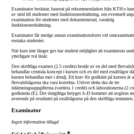
Examinator beslutar, baserat på rekommendation från KTH:s ha
av stöd till studenter med funktionsnedsättning, om eventuell an
examination för studenter med dokumenterad, varaktig
funktionsnedsättning.
Examinator får medge annan examinationsform vid omexaminati
enstaka studenter.
När kurs inte längre ges har student möjlighet att examineras und
ytterligare två läsår.
Den skriftliga examen (2.5 credits) består av en del med flervals
behandlar centrala koncept i kursen och en del med essäfrågor dä
kursen behandlas mer i detalj. Ett krav för godkänt på kursen är 
flervalsfrågorna ska vara korrekta. Utöver detta ska de tre
inlämningsuppgifterna (vardera 1 credit) och laborationerna (2 cre
godkända (E). Det slutgiltiga betyget A-D kommer att avgöras m
avseende på resultatet på essäfrågorna på den skriftliga tentamen.
Examinator
Ingen information tillagd