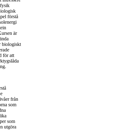
fysik
iologisk
pel förstå
solenergi
tein
Kursen är
vända
r biologiskt
erade
 för att
rktygslåda
ang.
rstå
De
ivåer från
rorna som
dna
lika
iper som
en utgöra