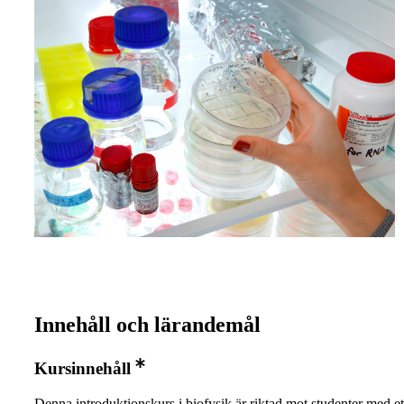
Innehåll och lärandemål
Kursinnehåll
Denna introduktionskurs i biofysik är riktad mot studenter med ett