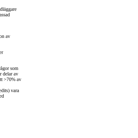
ndläggare
passad
on av
er
frågor som
r delar av
att >70% av
dits) vara
ed