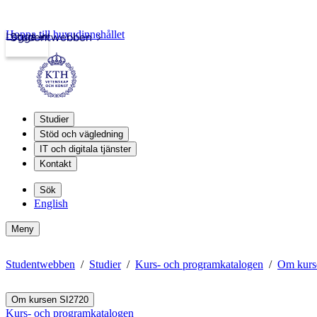
Hoppa till huvudinnehållet
Logga in
Studentwebben
Studier
Stöd och vägledning
IT och digitala tjänster
Kontakt
Sök
English
Meny
Studentwebben
Studier
Kurs- och programkatalogen
Om kurs
Om kursen SI2720
Kurs- och programkatalogen