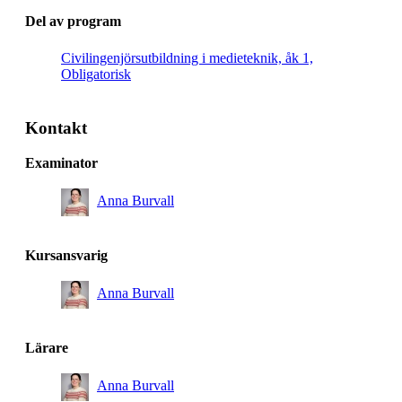
Del av program
Civilingenjörsutbildning i medieteknik, åk 1,
Obligatorisk
Kontakt
Examinator
Anna Burvall
Kursansvarig
Anna Burvall
Lärare
Anna Burvall