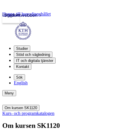
Hoppa till huvudinnehållet
Logga in
Studentwebben
Studier
Stöd och vägledning
IT och digitala tjänster
Kontakt
Sök
English
Meny
Om kursen SK1120
Kurs- och programkatalogen
Om kursen SK1120