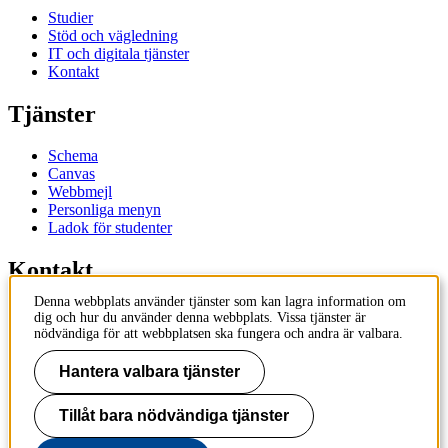
Studier
Stöd och vägledning
IT och digitala tjänster
Kontakt
Tjänster
Schema
Canvas
Webbmejl
Personliga menyn
Ladok för studenter
Kontakt
Denna webbplats använder tjänster som kan lagra information om
Kontakta utbildningsprogram
dig och hur du använder denna webbplats. Vissa tjänster är
Kontakta kurs
nödvändiga för att webbplatsen ska fungera och andra är valbara.
IT-support
KTH Entré
Hantera valbara tjänster
KTH Biblioteket
Tillåt bara nödvändiga tjänster
KTH
100 44 Stockholm