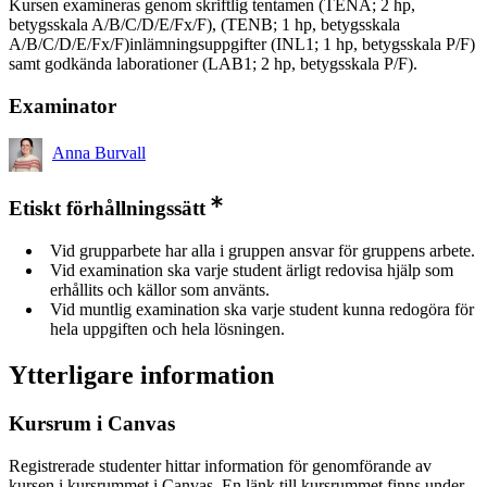
Kursen examineras genom skriftlig tentamen (TENA; 2 hp,
betygsskala A/B/C/D/E/Fx/F), (TENB; 1 hp, betygsskala
A/B/C/D/E/Fx/F)inlämningsuppgifter (INL1; 1 hp, betygsskala P/F)
samt godkända laborationer (LAB1; 2 hp, betygsskala P/F).
Examinator
Anna Burvall
Etiskt förhållningssätt
Vid grupparbete har alla i gruppen ansvar för gruppens arbete.
Vid examination ska varje student ärligt redovisa hjälp som
erhållits och källor som använts.
Vid muntlig examination ska varje student kunna redogöra för
hela uppgiften och hela lösningen.
Ytterligare information
Kursrum i Canvas
Registrerade studenter hittar information för genomförande av
kursen i kursrummet i Canvas. En länk till kursrummet finns under