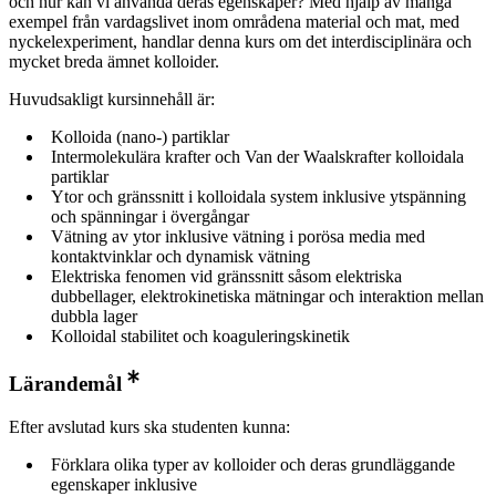
och hur kan vi använda deras egenskaper? Med hjälp av många
exempel från vardagslivet inom områdena material och mat, med
nyckelexperiment, handlar denna kurs om det interdisciplinära och
mycket breda ämnet kolloider.
Huvudsakligt kursinnehåll är:
Kolloida (nano-) partiklar
Intermolekulära krafter och Van der Waalskrafter kolloidala
partiklar
Ytor och gränssnitt i kolloidala system inklusive ytspänning
och spänningar i övergångar
Vätning av ytor inklusive vätning i porösa media med
kontaktvinklar och dynamisk vätning
Elektriska fenomen vid gränssnitt såsom elektriska
dubbellager, elektrokinetiska mätningar och interaktion mellan
dubbla lager
Kolloidal stabilitet och koaguleringskinetik
Lärandemål
Efter avslutad kurs ska studenten kunna:
Förklara olika typer av kolloider och deras grundläggande
egenskaper inklusive