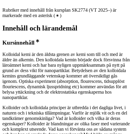
Rubriker med innehåll från kursplan SK2774 (VT 2025–) är
markerade med en asterisk
(
)
Innehåll och lärandemål
Kursinnehåll
Kolloidal kemi är den äldsta grenen av kemi som till och med är
äldre än alkemin. Den kolloidala kemin började dock försvinna från
läroämnet kemi och har bara nyligen uppmärksammats på nytt på
grund av dess vikt för nanopartiklar. Betydelsen av den kolloidala
kemins grundläggande vetenskap kommer att översiktligt gås
igenom. Optiska experiment (absorption, flourescens, tidsupplöst
flouriescens, dynamisk ljusspridning etc) kommer användas för att
belysa yttäckning och de elektrostatiska egenskaperna hos
nanopartiklar.
Kolloider och kolloidala principer är utbredda i det dagliga livet, i
naturen och i tekniska tillämpningar. Varför är mjölk vit och en del
tandkrämer genomskinliga? Vad är kolloider och vilka är deras
egenskaper? Kolloider är blandningar av olika faser med varierande
och komplext utseende. Vad kan vi förvänta oss av sådana system