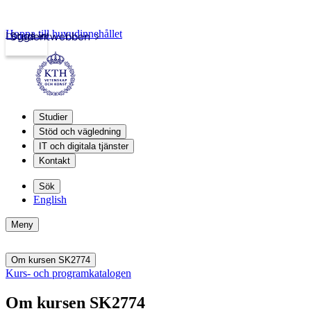
Hoppa till huvudinnehållet
Logga in
Studentwebben
Studier
Stöd och vägledning
IT och digitala tjänster
Kontakt
Sök
English
Meny
Om kursen SK2774
Kurs- och programkatalogen
Om kursen SK2774