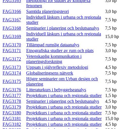
FAG3165
metodologi för studiet av komplexa
3,0 hp
fenomen
FAG3166
Samtida planeringsteori
3,0 hp
Individuell läskurs i urbana och regionala
FAG3167
7,5 hp
studier
FAG3168
Seminarier i planering och beslutsanalys
7,5 hp
Individuell läskurs i urbana och regionala
FAG3169
15,0 hp
studier
FAG3170
Tillämpad rumslig dataanalys
7,5 hp
FAG3171
Etnografiska studier av rum och plats
3,0 hp
Vetenskaplig kommunikation i
FAG3172
7,5 hp
planeringsforskning
FAG3173
Uppsats i självreflexiv metodologi
4,5 hp
FAG3174
Globaliseringsens nätverk
7,5 hp
Högre seminarier om Urban design och
FAG3175
7,5 hp
planering
FAG3176
Litteraturkurs i bebyggelseanalys
7,5 hp
FAG3177
Projektkurs i urbana och regionala studier
1,5 hp
FAG3178
Seminarier i planering och beslutsanalys
4,5 hp
FAG3179
Projektkurs i urbana och regionala studier
3,0 hp
FAG3180
Projektkurs i urbana och regionala studier
7,5 hp
FAG3181
Projektkurs i urbana och regionala studier
15,0 hp
FAG3182
Projektkurs i urbana och regionala studier
4,5 hp