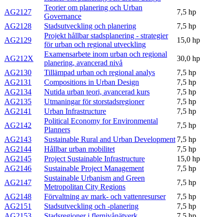
Teorier om planering och Urban
AG2127
7,5 hp
Governance
AG2128
Stadsutveckling och planering
7,5 hp
Projekt hållbar stadsplanering - strategier
AG2129
15,0 hp
för urban och regional utveckling
Examensarbete inom urban och regional
AG212X
30,0 hp
planering, avancerad nivå
AG2130
Tillämpad urban och regional analys
7,5 hp
AG2131
Compositions in Urban Design
7,5 hp
AG2134
Nutida urban teori, avancerad kurs
7,5 hp
AG2135
Utmaningar för storstadsregioner
7,5 hp
AG2141
Urban Infrastructure
7,5 hp
Political Economy for Environmental
AG2142
7,5 hp
Planners
AG2143
Sustainable Rural and Urban Development
7,5 hp
AG2144
Hållbar urban mobilitet
7,5 hp
AG2145
Project Sustainable Infrastructure
15,0 hp
AG2146
Sustainable Project Management
7,5 hp
Sustainable Urbanism and Green
AG2147
7,5 hp
Metropolitan City Regions
AG2148
Förvaltning av mark- och vattenresurser
7,5 hp
AG2151
Stadsutveckling och -planering
7,5 hp
AG2153
Stadsregioner i flernivånätverk
7,5 hp