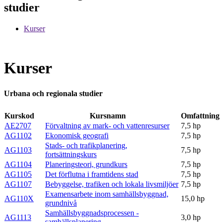
studier
Kurser
Kurser
Urbana och regionala studier
Kurskod
Kursnamn
Omfattning
AE2707
Förvaltning av mark- och vattenresurser
7,5 hp
AG1102
Ekonomisk geografi
7,5 hp
Stads- och trafikplanering,
AG1103
7,5 hp
fortsättningskurs
AG1104
Planeringsteori, grundkurs
7,5 hp
AG1105
Det förflutna i framtidens stad
7,5 hp
AG1107
Bebyggelse, trafiken och lokala livsmiljöer
7,5 hp
Examensarbete inom samhällsbyggnad,
AG110X
15,0 hp
grundnivå
Samhällsbyggnadsprocessen -
AG1113
3,0 hp
samhällsplanering