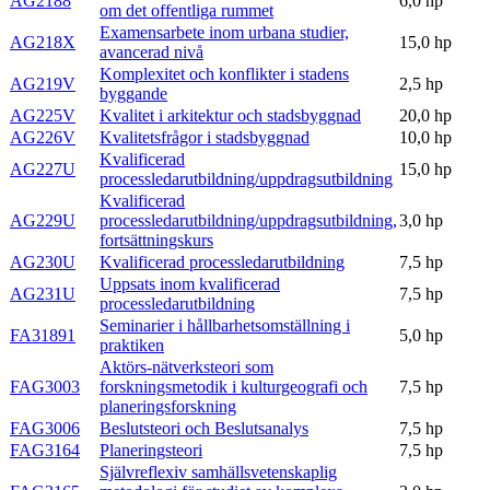
AG2188
6,0 hp
om det offentliga rummet
Examensarbete inom urbana studier,
AG218X
15,0 hp
avancerad nivå
Komplexitet och konflikter i stadens
AG219V
2,5 hp
byggande
AG225V
Kvalitet i arkitektur och stadsbyggnad
20,0 hp
AG226V
Kvalitetsfrågor i stadsbyggnad
10,0 hp
Kvalificerad
AG227U
15,0 hp
processledarutbildning/uppdragsutbildning
Kvalificerad
AG229U
processledarutbildning/uppdragsutbildning,
3,0 hp
fortsättningskurs
AG230U
Kvalificerad processledarutbildning
7,5 hp
Uppsats inom kvalificerad
AG231U
7,5 hp
processledarutbildning
Seminarier i hållbarhetsomställning i
FA31891
5,0 hp
praktiken
Aktörs-nätverksteori som
FAG3003
forskningsmetodik i kulturgeografi och
7,5 hp
planeringsforskning
FAG3006
Beslutsteori och Beslutsanalys
7,5 hp
FAG3164
Planeringsteori
7,5 hp
Självreflexiv samhällsvetenskaplig