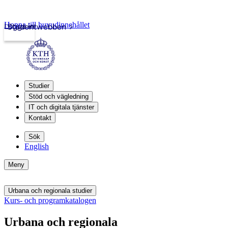
Hoppa till huvudinnehållet
Logga in
Studentwebben
Studier
Stöd och vägledning
IT och digitala tjänster
Kontakt
Sök
English
Meny
Urbana och regionala studier
Kurs- och programkatalogen
Urbana och regionala