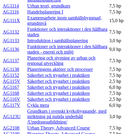
AG1114
Urban teori, grundkurs
7,5 hp
AG1116
Handelsplanering I
7,5 hp
Examensarbete inom samhällsbyggnad,
AG111X
15,0 hp
grundnivå
Funktioner och interaktioner i den hållbara
AG1132
7,5 hp
staden
AG1133
Introduktion i samhällsplanering
3,0 hp
Funktioner och interaktioner i den hållbara
AG1136
9,0 hp
staden - energi och miljö
Planering och styrning av urban och
AG1137
7,5 hp
regional utveckling
AG1138
Planeringens aktörer och processer
7,5 hp
AG1152
Säkerhet och trygghet i praktiken
7,5 hp
AG115V
Säkerhet och trygghet i praktiken
2,5 hp
AG1167
Säkerhet och trygghet i praktiken
6,0 hp
AG1168
Säkerhet och trygghet i praktiken
7,5 hp
AG116V
Säkerhet och trygghet i praktiken
2,5 hp
AG117V
Cykla mera
6,0 hp
Grundkurs i svenskt kyrkobyggande, med
AG123U
inriktning på nutida underhåll
3,0 hp
/Uppdragsutbildning/
AG2108
Urban Theory, Advanced Course
7,5 hp
AG2109
Planning Theory, Advanced Course
7,5 hp