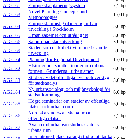
AG2161
Europeiska planeringssystem
7,5 hp
Novel Planning Concepts and
AG2163
15,0 hp
Methodologies
Europeisk rumslig planering: urban
AG2164
5,0 hp
utveckling i Stockholm
AG2165
Urban säkerhet och uthållighet
3,0 hp
AG2166
Samordnad stadsutveckling
3,0 hp
Staden som ett kollektivt minne i ständig
AG2169
5,0 hp
utveckling
AG2174
Planning for Regional Development
15,0 hp
Historier och samtida teorier om urbana
AG2182
6,0 hp
formen - Grunderna i urbanismen
Studier av det offentliga livet och verktyg
AG2183
3,0 hp
för stadsanalys
Ny urbansociologi och miljöpsykologi för
AG2184
6,0 hp
stadsutformning
Högre seminarier om studier av offentliga
AG2185
3,0 hp
platser och urbana rum
Nordiska studio- att skapa urbana
AG2186
7,5 hp
offentliga platser
Avancerad urbanism studio- stadens
AG2187
6,0 hp
urbana rum
Internationell placemaking studio- att tänka