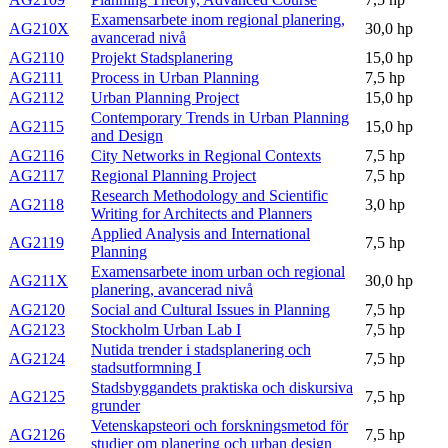
Examensarbete inom regional planering,
AG210X
30,0 hp
avancerad nivå
AG2110
Projekt Stadsplanering
15,0 hp
AG2111
Process in Urban Planning
7,5 hp
AG2112
Urban Planning Project
15,0 hp
Contemporary Trends in Urban Planning
AG2115
15,0 hp
and Design
AG2116
City Networks in Regional Contexts
7,5 hp
AG2117
Regional Planning Project
7,5 hp
Research Methodology and Scientific
AG2118
3,0 hp
Writing for Architects and Planners
Applied Analysis and International
AG2119
7,5 hp
Planning
Examensarbete inom urban och regional
AG211X
30,0 hp
planering, avancerad nivå
AG2120
Social and Cultural Issues in Planning
7,5 hp
AG2123
Stockholm Urban Lab I
7,5 hp
Nutida trender i stadsplanering och
AG2124
7,5 hp
stadsutformning I
Stadsbyggandets praktiska och diskursiva
AG2125
7,5 hp
grunder
Vetenskapsteori och forskningsmetod för
AG2126
7,5 hp
studier om planering och urban design