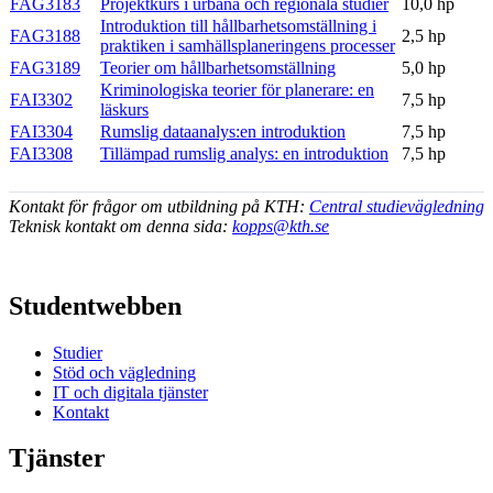
FAG3183
Projektkurs i urbana och regionala studier
10,0 hp
Introduktion till hållbarhetsomställning i
FAG3188
2,5 hp
praktiken i samhällsplaneringens processer
FAG3189
Teorier om hållbarhetsomställning
5,0 hp
Kriminologiska teorier för planerare: en
FAI3302
7,5 hp
läskurs
FAI3304
Rumslig dataanalys:en introduktion
7,5 hp
FAI3308
Tillämpad rumslig analys: en introduktion
7,5 hp
Kontakt för frågor om utbildning på KTH:
Central studievägledning
Teknisk kontakt om denna sida:
kopps@kth.se
Studentwebben
Studier
Stöd och vägledning
IT och digitala tjänster
Kontakt
Tjänster