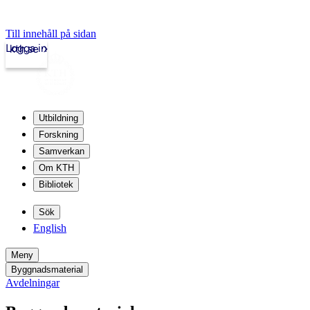
Till innehåll på sidan
Logga in
kth.se
Utbildning
Forskning
Samverkan
Om KTH
Bibliotek
Sök
English
Meny
Byggnadsmaterial
Avdelningar