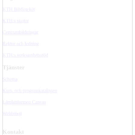
KTH Biblioteket
KTH:s skolor
Centrumbildningar
Rektor och ledning
KTH:s verksamhetsstöd
Tjänster
Schema
Kurs- och programkatalogen
Lärplattformen Canvas
Webbmejl
Kontakt