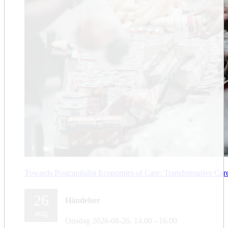
Towards Postcapitalist Economies of Care: Transformative Car
26
Händelser
aug
Onsdag 2026-08-26,
14.00
- 16.00