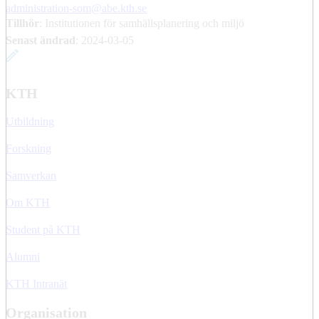
administration-som@abe.kth.se
Tillhör
: Institutionen för samhällsplanering och miljö
Senast ändrad
:
2024-03-05
KTH
Utbildning
Forskning
Samverkan
Om KTH
Student på KTH
Alumni
KTH Intranät
Organisation