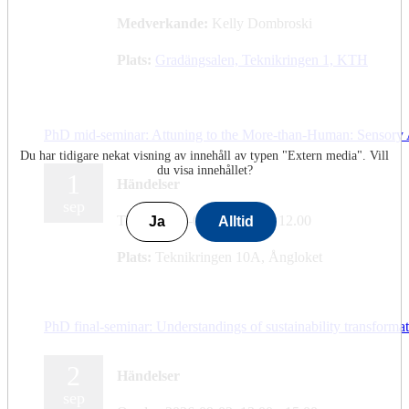
Medverkande:
Kelly Dombroski
Plats:
Gradängsalen, Teknikringen 1, KTH
PhD mid-seminar: Attuning to the More-than-Human: Sensory 
Du har tidigare nekat visning av innehåll av typen "
Extern media
". Vill
du visa innehållet?
1
Händelser
sep
Tisdag 2026-09-01,
10.15
- 12.00
Ja
Alltid
Plats:
Teknikringen 10A, Ångloket
PhD final-seminar: Understandings of sustainability transformat
2
Händelser
sep