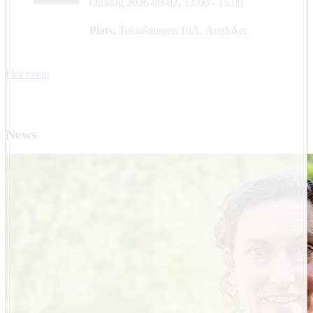
Onsdag 2026-09-02,
13.00
- 15.00
Plats:
Teknikringen 10A, Ångloket
Fler event
News