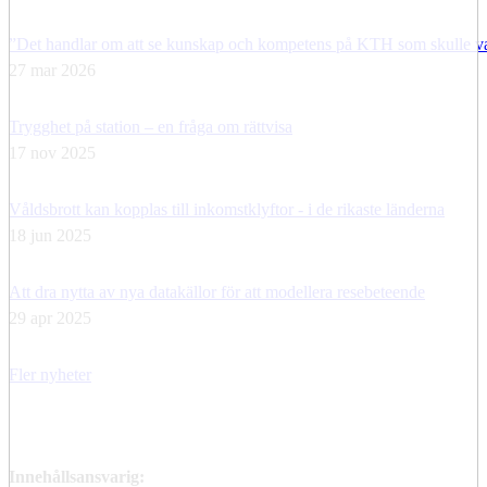
”Det handlar om att se kunskap och kompetens på KTH som skulle vara
27 mar 2026
Trygghet på station – en fråga om rättvisa
17 nov 2025
Våldsbrott kan kopplas till inkomstklyftor - i de rikaste länderna
18 jun 2025
Att dra nytta av nya datakällor för att modellera resebeteende
29 apr 2025
Fler nyheter
Innehållsansvarig: