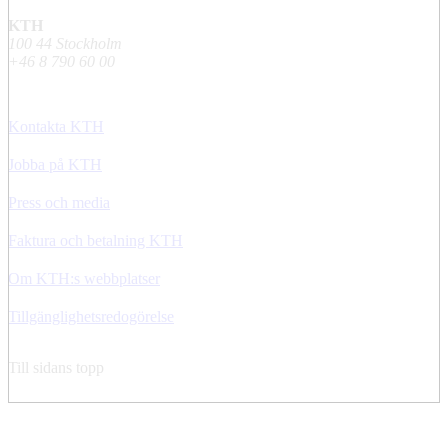
KTH
100 44 Stockholm
+46 8 790 60 00
Kontakta KTH
Jobba på KTH
Press och media
Faktura och betalning KTH
Om KTH:s webbplatser
Tillgänglighetsredogörelse
Till sidans topp