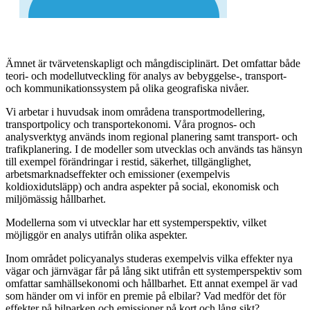
Ämnet är tvärvetenskapligt och mångdisciplinärt. Det omfattar både
teori- och modellutveckling för analys av bebyggelse-, transport-
och kommunikationssystem på olika geografiska nivåer.
Vi arbetar i huvudsak inom områdena transportmodellering,
transportpolicy och transportekonomi. Våra prognos- och
analysverktyg används inom regional planering samt transport- och
trafikplanering. I de modeller som utvecklas och används tas hänsyn
till exempel förändringar i restid, säkerhet, tillgänglighet,
arbetsmarknadseffekter och emissioner (exempelvis
koldioxidutsläpp) och andra aspekter på social, ekonomisk och
miljömässig hållbarhet.
Modellerna som vi utvecklar har ett systemperspektiv, vilket
möjliggör en analys utifrån olika aspekter.
Inom området policyanalys studeras exempelvis vilka effekter nya
vägar och järnvägar får på lång sikt utifrån ett systemperspektiv som
omfattar samhällsekonomi och hållbarhet. Ett annat exempel är vad
som händer om vi inför en premie på elbilar? Vad medför det för
effekter på bilparken och emissioner på kort och lång sikt?