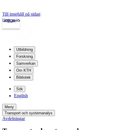
Till innehåll på sidan
Logga in
kth.se
Utbildning
Forskning
Samverkan
Om KTH
Bibliotek
Sök
English
Meny
Transport och systemanalys
Avdelningar