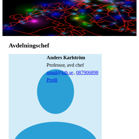
Avdelningschef
Anders Karlström
professor, avd chef
amail@kth.se
,
08790
6898
Profil