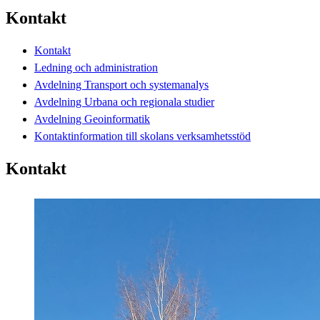
Kontakt
Kontakt
Ledning och administration
Avdelning Transport och systemanalys
Avdelning Urbana och regionala studier
Avdelning Geoinformatik
Kontaktinformation till skolans verksamhetsstöd
Kontakt