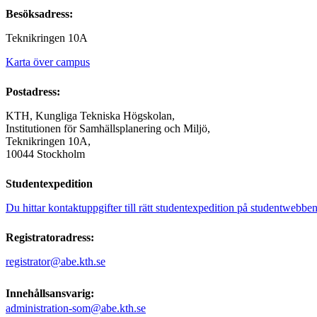
Besöksadress:
Teknikringen 10A ​​
Karta över campus
Postadress:
KTH, Kungliga Tekniska Högskolan,
Institutionen för Samhällsplanering och Miljö,
Teknikringen 10A,
10044 Stockholm
Studentexpedition
Du hittar kontaktuppgifter till rätt studentexpedition på studentwebben
Registratoradress:
registrator@abe.kth.se
Innehållsansvarig:
administration-som@abe.kth.se