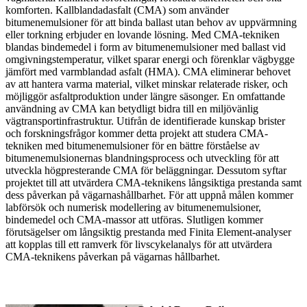
komforten. Kallblandadasfalt (CMA) som använder
bitumenemulsioner för att binda ballast utan behov av uppvärmning
eller torkning erbjuder en lovande lösning. Med CMA-tekniken
blandas bindemedel i form av bitumenemulsioner med ballast vid
omgivningstemperatur, vilket sparar energi och förenklar vägbygge
jämfört med varmblandad asfalt (HMA). CMA eliminerar behovet
av att hantera varma material, vilket minskar relaterade risker, och
möjliggör asfaltproduktion under längre säsonger. En omfattande
användning av CMA kan betydligt bidra till en miljövänlig
vägtransportinfrastruktur. Utifrån de identifierade kunskap brister
och forskningsfrågor kommer detta projekt att studera CMA-
tekniken med bitumenemulsioner för en bättre förståelse av
bitumenemulsionernas blandningsprocess och utveckling för att
utveckla högpresterande CMA för beläggningar. Dessutom syftar
projektet till att utvärdera CMA-teknikens långsiktiga prestanda samt
dess påverkan på vägarnashållbarhet. För att uppnå målen kommer
labförsök och numerisk modellering av bitumenemulsioner,
bindemedel och CMA-massor att utföras. Slutligen kommer
förutsägelser om långsiktig prestanda med Finita Element-analyser
att kopplas till ett ramverk för livscykelanalys för att utvärdera
CMA-teknikens påverkan på vägarnas hållbarhet.