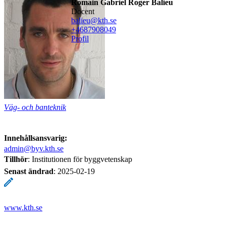
Romain Gabriel Roger Balieu
docent
balieu@kth.se
+468790
8049
Profil
Väg- och banteknik
Innehållsansvarig:
admin@byv.kth.se
Tillhör
: Institutionen för byggvetenskap
Senast ändrad
:
2025-02-19
www.kth.se