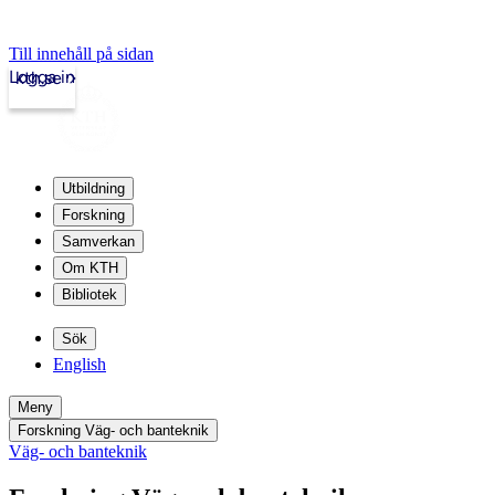
Till innehåll på sidan
Logga in
kth.se
Utbildning
Forskning
Samverkan
Om KTH
Bibliotek
Sök
English
Meny
Forskning Väg- och banteknik
Väg- och banteknik