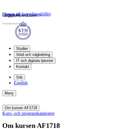
Hoppa till huvudinnehållet
Logga in
Studentwebben
Studier
Stöd och vägledning
IT och digitala tjänster
Kontakt
Sök
English
Meny
Om kursen AF1718
Kurs- och programkatalogen
Om kursen AF1718