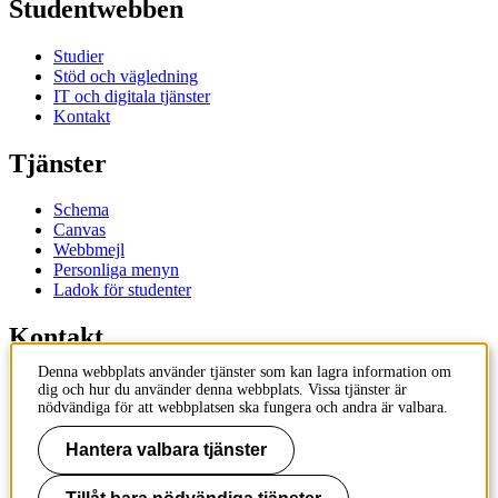
Studentwebben
Studier
Stöd och vägledning
IT och digitala tjänster
Kontakt
Tjänster
Schema
Canvas
Webbmejl
Personliga menyn
Ladok för studenter
Kontakt
Denna webbplats använder tjänster som kan lagra information om
Kontakta utbildningsprogram
dig och hur du använder denna webbplats. Vissa tjänster är
Kontakta kurs
nödvändiga för att webbplatsen ska fungera och andra är valbara.
IT-support
KTH Entré
Hantera valbara tjänster
KTH Biblioteket