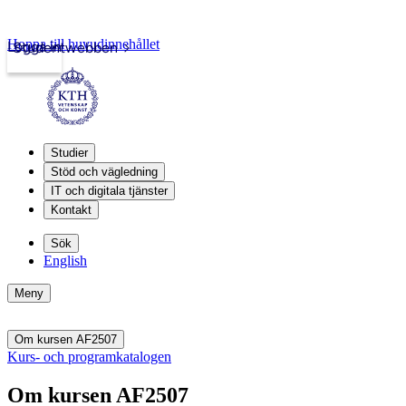
Hoppa till huvudinnehållet
Logga in
Studentwebben
Studier
Stöd och vägledning
IT och digitala tjänster
Kontakt
Sök
English
Meny
Om kursen AF2507
Kurs- och programkatalogen
Om kursen AF2507