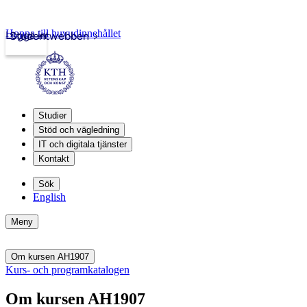
Hoppa till huvudinnehållet
Logga in
Studentwebben
Studier
Stöd och vägledning
IT och digitala tjänster
Kontakt
Sök
English
Meny
Om kursen AH1907
Kurs- och programkatalogen
Om kursen AH1907