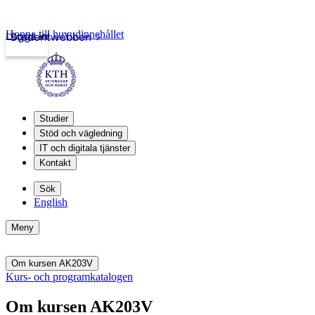
Hoppa till huvudinnehållet
Logga in
Studentwebben
Studier
Stöd och vägledning
IT och digitala tjänster
Kontakt
Sök
English
Meny
Om kursen AK203V
Kurs- och programkatalogen
Om kursen AK203V