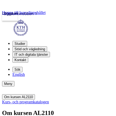
Hoppa till huvudinnehållet
Logga in
Studentwebben
Studier
Stöd och vägledning
IT och digitala tjänster
Kontakt
Sök
English
Meny
Om kursen AL2110
Kurs- och programkatalogen
Om kursen AL2110