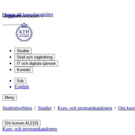
Hoppa till huvudinnehållet
Logga in
Studentwebben
Studier
Stöd och vägledning
IT och digitala tjänster
Kontakt
Sök
English
Meny
Studentwebben
Studier
Kurs- och programkatalogen
Om kurs
Om kursen AL2115
Kurs- och programkatalogen