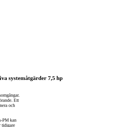
iva systemåtgärder 7,5 hp
rsomgångar.
rande. Ett
anera och
rs-PM kan
 tidigare