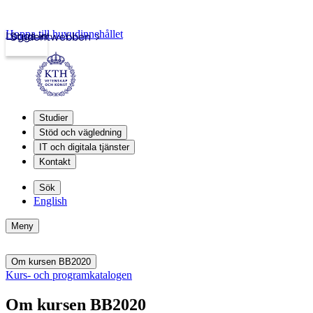
Hoppa till huvudinnehållet
Logga in
Studentwebben
Studier
Stöd och vägledning
IT och digitala tjänster
Kontakt
Sök
English
Meny
Om kursen BB2020
Kurs- och programkatalogen
Om kursen BB2020