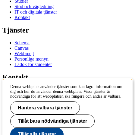
Studier
Stöd och vägledning
IT och digitala tjänster
Kontakt
Tjänster
Schema
Canvas
Webbmejl
Personliga menyn
Ladok för studenter
Kontakt
Denna webbplats använder tjänster som kan lagra information om
Kontakta utbildningsprogram
dig och hur du använder denna webbplats. Vissa tjänster är
Kontakta kurs
nödvändiga för att webbplatsen ska fungera och andra är valbara.
IT-support
KTH Entré
Hantera valbara tjänster
KTH Biblioteket
Tillåt bara nödvändiga tjänster
KTH
100 44 Stockholm
+46 8 790 60 00
Tillåt alla tjänster