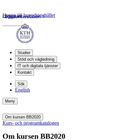
Hoppa till huvudinnehållet
Logga in
Studentwebben
Studier
Stöd och vägledning
IT och digitala tjänster
Kontakt
Sök
English
Meny
Om kursen BB2020
Kurs- och programkatalogen
Om kursen BB2020