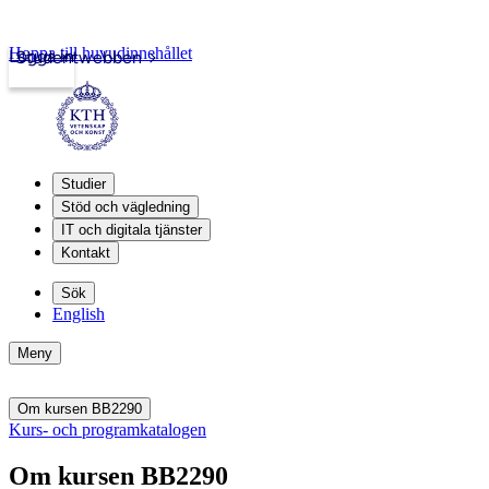
Hoppa till huvudinnehållet
Logga in
Studentwebben
Studier
Stöd och vägledning
IT och digitala tjänster
Kontakt
Sök
English
Meny
Om kursen BB2290
Kurs- och programkatalogen
Om kursen BB2290