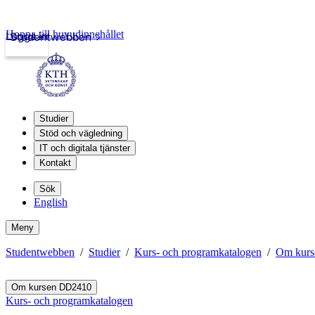
Hoppa till huvudinnehållet
Logga in
Studentwebben
Studier
Stöd och vägledning
IT och digitala tjänster
Kontakt
Sök
English
Meny
Studentwebben
Studier
Kurs- och programkatalogen
Om kur
Om kursen DD2410
Kurs- och programkatalogen