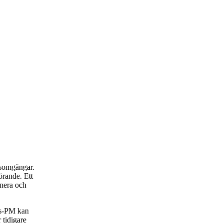
rsomgångar.
rande. Ett
anera och
rs-PM kan
 tidigare