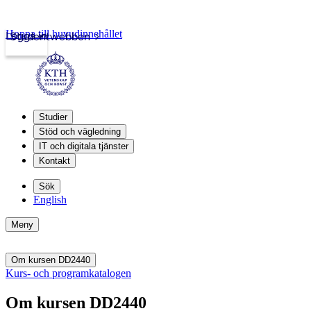
Hoppa till huvudinnehållet
Logga in
Studentwebben
Studier
Stöd och vägledning
IT och digitala tjänster
Kontakt
Sök
English
Meny
Om kursen DD2440
Kurs- och programkatalogen
Om kursen DD2440