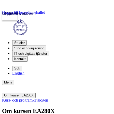
Hoppa till huvudinnehållet
Logga in
Studentwebben
Studier
Stöd och vägledning
IT och digitala tjänster
Kontakt
Sök
English
Meny
Om kursen EA280X
Kurs- och programkatalogen
Om kursen EA280X