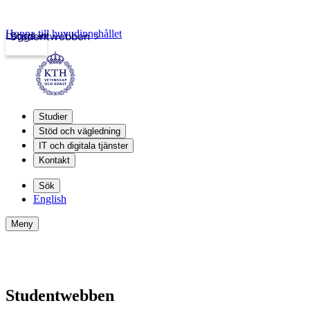
Hoppa till huvudinnehållet
Logga in
Studentwebben
Studier
Stöd och vägledning
IT och digitala tjänster
Kontakt
Sök
English
Meny
Studentwebben