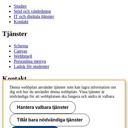
Studier
Stöd och vägledning
IT och digitala tjänster
Kontakt
Tjänster
Schema
Canvas
Webbmejl
Personliga menyn
Ladok för studenter
Kontakt
Denna webbplats använder tjänster som kan lagra information om
Kontakta utbildningsprogram
dig och hur du använder denna webbplats. Vissa tjänster är
Kontakta kurs
nödvändiga för att webbplatsen ska fungera och andra är valbara.
IT-support
KTH Entré
Hantera valbara tjänster
KTH Biblioteket
Tillåt bara nödvändiga tjänster
KTH
100 44 Stockholm