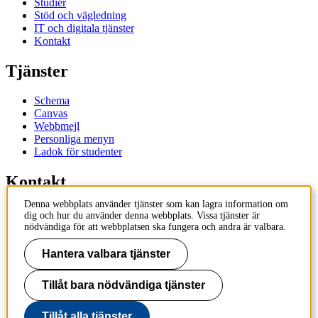
Studier
Stöd och vägledning
IT och digitala tjänster
Kontakt
Tjänster
Schema
Canvas
Webbmejl
Personliga menyn
Ladok för studenter
Kontakt
Denna webbplats använder tjänster som kan lagra information om
Kontakta utbildningsprogram
dig och hur du använder denna webbplats. Vissa tjänster är
Kontakta kurs
nödvändiga för att webbplatsen ska fungera och andra är valbara.
IT-support
KTH Entré
Hantera valbara tjänster
KTH Biblioteket
Tillåt bara nödvändiga tjänster
KTH
100 44 Stockholm
+46 8 790 60 00
Tillåt alla tjänster