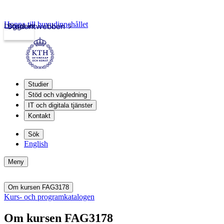
Hoppa till huvudinnehållet
Logga in
Studentwebben
Studier
Stöd och vägledning
IT och digitala tjänster
Kontakt
Sök
English
Meny
Om kursen FAG3178
Kurs- och programkatalogen
Om kursen FAG3178