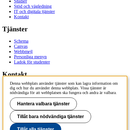
Studier
Stöd och vägledning
IT och digitala tjänster
Kontakt
Tjänster
Schema
Canvas
Webbmejl
Personliga menyn
Ladok för studenter
Kontakt
Denna webbplats använder tjänster som kan lagra information om
Kontakta utbildningsprogram
dig och hur du använder denna webbplats. Vissa tjänster är
Kontakta kurs
nödvändiga för att webbplatsen ska fungera och andra är valbara.
IT-support
KTH Entré
Hantera valbara tjänster
KTH Biblioteket
Tillåt bara nödvändiga tjänster
KTH
100 44 Stockholm
+46 8 790 60 00
Tillåt alla tjänster