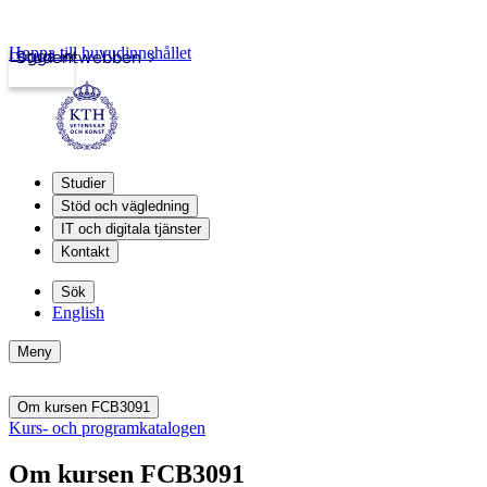
Hoppa till huvudinnehållet
Logga in
Studentwebben
Studier
Stöd och vägledning
IT och digitala tjänster
Kontakt
Sök
English
Meny
Om kursen FCB3091
Kurs- och programkatalogen
Om kursen FCB3091