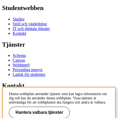
Studentwebben
Studier
Stöd och vägledning
IT och digitala tjänster
Kontakt
Tjänster
Schema
Canvas
Webbmejl
Personliga menyn
Ladok för studenter
Kontakt
Denna webbplats använder tjänster som kan lagra information om
Kontakta utbildningsprogram
dig och hur du använder denna webbplats. Vissa tjänster är
Kontakta kurs
nödvändiga för att webbplatsen ska fungera och andra är valbara.
IT-support
KTH Entré
Hantera valbara tjänster
KTH Biblioteket