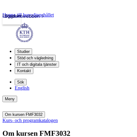
Hoppa till huvudinnehållet
Logga in
Studentwebben
Studier
Stöd och vägledning
IT och digitala tjänster
Kontakt
Sök
English
Meny
Om kursen FMF3032
Kurs- och programkatalogen
Om kursen FMF3032