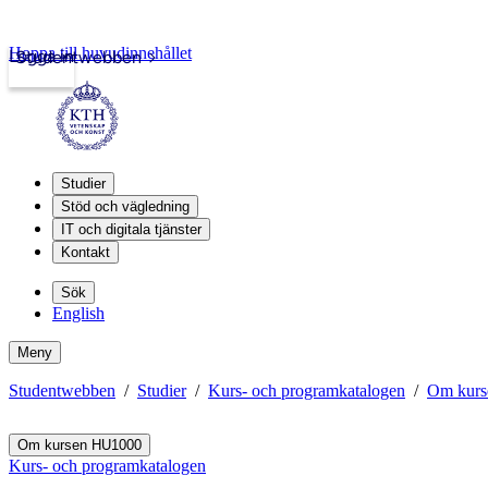
Hoppa till huvudinnehållet
Logga in
Studentwebben
Studier
Stöd och vägledning
IT och digitala tjänster
Kontakt
Sök
English
Meny
Studentwebben
Studier
Kurs- och programkatalogen
Om kur
Om kursen HU1000
Kurs- och programkatalogen