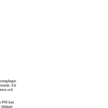
rsomgångar.
rande. Ett
anera och
rs-PM kan
 tidigare