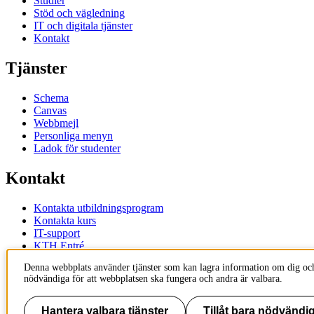
Studier
Stöd och vägledning
IT och digitala tjänster
Kontakt
Tjänster
Schema
Canvas
Webbmejl
Personliga menyn
Ladok för studenter
Kontakt
Kontakta utbildningsprogram
Kontakta kurs
IT-support
KTH Entré
KTH Biblioteket
Denna webbplats använder tjänster som kan lagra information om dig och
nödvändiga för att webbplatsen ska fungera och andra är valbara.
KTH
100 44 Stockholm
+46 8 790 60 00
Hantera valbara tjänster
Tillåt bara nödvändig