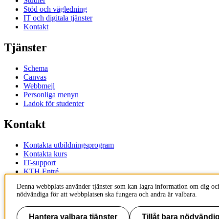
Studier
Stöd och vägledning
IT och digitala tjänster
Kontakt
Tjänster
Schema
Canvas
Webbmejl
Personliga menyn
Ladok för studenter
Kontakt
Kontakta utbildningsprogram
Kontakta kurs
IT-support
KTH Entré
KTH Biblioteket
Denna webbplats använder tjänster som kan lagra information om dig och
nödvändiga för att webbplatsen ska fungera och andra är valbara.
KTH
100 44 Stockholm
+46 8 790 60 00
Hantera valbara tjänster
Tillåt bara nödvändig