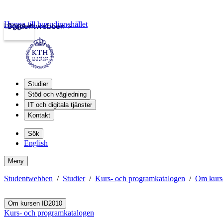
Hoppa till huvudinnehållet
Logga in
Studentwebben
Studier
Stöd och vägledning
IT och digitala tjänster
Kontakt
Sök
English
Meny
Studentwebben
Studier
Kurs- och programkatalogen
Om kurs
Om kursen ID2010
Kurs- och programkatalogen