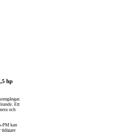
,5 hp
rsomgångar.
rande. Ett
anera och
rs-PM kan
 tidigare