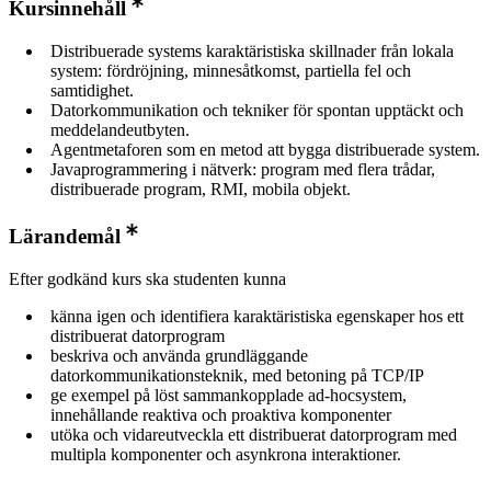
Kursinnehåll
Distribuerade systems karaktäristiska skillnader från lokala
system: fördröjning, minnesåtkomst, partiella fel och
samtidighet.
Datorkommunikation och tekniker för spontan upptäckt och
meddelandeutbyten.
Agentmetaforen som en metod att bygga distribuerade system.
Javaprogrammering i nätverk: program med flera trådar,
distribuerade program, RMI, mobila objekt.
Lärandemål
Efter godkänd kurs ska studenten kunna
känna igen och identifiera karaktäristiska egenskaper hos ett
distribuerat datorprogram
beskriva och använda grundläggande
datorkommunikationsteknik, med betoning på TCP/IP
ge exempel på löst sammankopplade ad-hocsystem,
innehållande reaktiva och proaktiva komponenter
utöka och vidareutveckla ett distribuerat datorprogram med
multipla komponenter och asynkrona interaktioner.