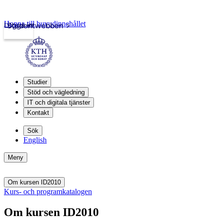
Hoppa till huvudinnehållet
Logga in
Studentwebben
Studier
Stöd och vägledning
IT och digitala tjänster
Kontakt
Sök
English
Meny
Om kursen ID2010
Kurs- och programkatalogen
Om kursen ID2010