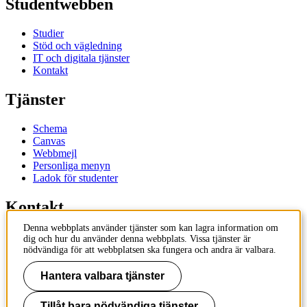
Studentwebben
Studier
Stöd och vägledning
IT och digitala tjänster
Kontakt
Tjänster
Schema
Canvas
Webbmejl
Personliga menyn
Ladok för studenter
Kontakt
Denna webbplats använder tjänster som kan lagra information om
Kontakta utbildningsprogram
dig och hur du använder denna webbplats. Vissa tjänster är
Kontakta kurs
nödvändiga för att webbplatsen ska fungera och andra är valbara.
IT-support
KTH Entré
Hantera valbara tjänster
KTH Biblioteket
Tillåt bara nödvändiga tjänster