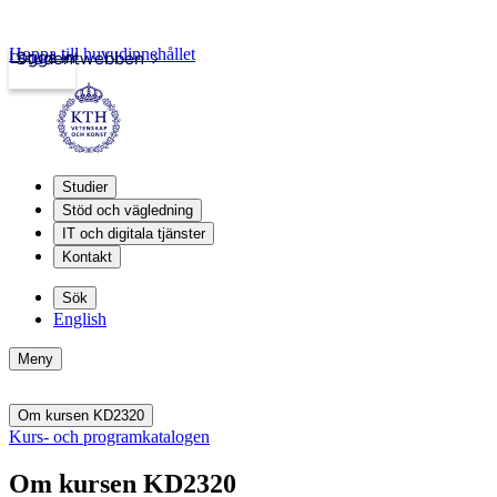
Hoppa till huvudinnehållet
Logga in
Studentwebben
Studier
Stöd och vägledning
IT och digitala tjänster
Kontakt
Sök
English
Meny
Om kursen KD2320
Kurs- och programkatalogen
Om kursen KD2320