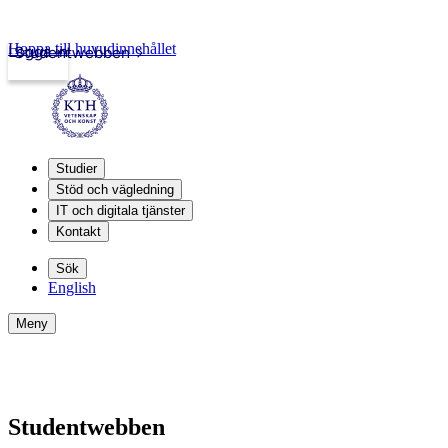
Hoppa till huvudinnehållet
Logga in
Studentwebben
Studier
Stöd och vägledning
IT och digitala tjänster
Kontakt
Sök
English
Meny
Studentwebben