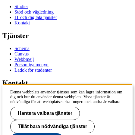
Studier
Stöd och vägledning
IT och digitala tjänster
Kontakt
Tjänster
Schema
Canvas
Webbmejl
Personliga menyn
Ladok för studenter
Kontakt
Denna webbplats använder tjänster som kan lagra information om
Kontakta utbildningsprogram
dig och hur du använder denna webbplats. Vissa tjänster är
Kontakta kurs
nödvändiga för att webbplatsen ska fungera och andra är valbara.
IT-support
KTH Entré
Hantera valbara tjänster
KTH Biblioteket
Tillåt bara nödvändiga tjänster
KTH
100 44 Stockholm