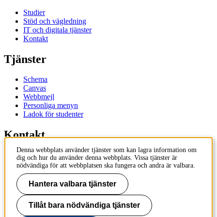
Studier
Stöd och vägledning
IT och digitala tjänster
Kontakt
Tjänster
Schema
Canvas
Webbmejl
Personliga menyn
Ladok för studenter
Kontakt
Denna webbplats använder tjänster som kan lagra information om
Kontakta utbildningsprogram
dig och hur du använder denna webbplats. Vissa tjänster är
Kontakta kurs
nödvändiga för att webbplatsen ska fungera och andra är valbara.
IT-support
KTH Entré
Hantera valbara tjänster
KTH Biblioteket
Tillåt bara nödvändiga tjänster
KTH
100 44 Stockholm