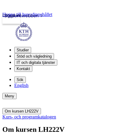
Hoppa till huvudinnehållet
Logga in
Studentwebben
Studier
Stöd och vägledning
IT och digitala tjänster
Kontakt
Sök
English
Meny
Om kursen LH222V
Kurs- och programkatalogen
Om kursen LH222V