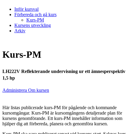
Inför kursval
Förbereda och gå kurs
Kurs-PM
Kursens utveckling
Arkiv
Kurs-PM
LH222V Reflekterande undervisning ur ett ämnesperspektiv
1,5 hp
Administrera Om kursen
Här listas publicerade kurs-PM för pågående och kommande
kursomgångar. Kurs-PM är kursomgångens detaljerade plan för
kursens genomförande. Ett kurs-PM innehåller information som
hjälper dig att förbereda, planera och genomföra kursen.
Kurs-PM ska vara publicerat senast vid kursens start. Saknas kurs-