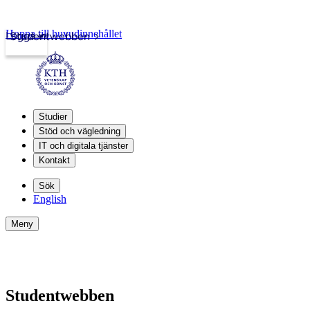
Hoppa till huvudinnehållet
Logga in
Studentwebben
Studier
Stöd och vägledning
IT och digitala tjänster
Kontakt
Sök
English
Meny
Studentwebben