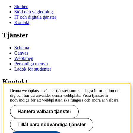
Studier
Stöd och vägledning
IT och digitala tjänster
Kontakt
Tjänster
Schema
Canvas
Webbmejl
Personliga menyn
Ladok för studenter
Kontakt
Denna webbplats använder tjänster som kan lagra information om
Kontakta utbildningsprogram
dig och hur du använder denna webbplats. Vissa tjänster är
Kontakta kurs
nödvändiga för att webbplatsen ska fungera och andra är valbara.
IT-support
KTH Entré
Hantera valbara tjänster
KTH Biblioteket
Tillåt bara nödvändiga tjänster
KTH
100 44 Stockholm