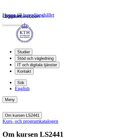
Hoppa till huvudinnehållet
Logga in
Studentwebben
Studier
Stöd och vägledning
IT och digitala tjänster
Kontakt
Sök
English
Meny
Om kursen LS2441
Kurs- och programkatalogen
Om kursen LS2441