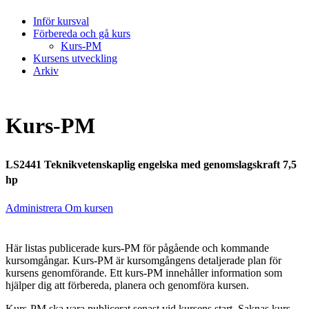
Inför kursval
Förbereda och gå kurs
Kurs-PM
Kursens utveckling
Arkiv
Kurs-PM
LS2441 Teknikvetenskaplig engelska med genomslagskraft 7,5
hp
Administrera Om kursen
Här listas publicerade kurs-PM för pågående och kommande
kursomgångar. Kurs-PM är kursomgångens detaljerade plan för
kursens genomförande. Ett kurs-PM innehåller information som
hjälper dig att förbereda, planera och genomföra kursen.
Kurs-PM ska vara publicerat senast vid kursens start. Saknas kurs-