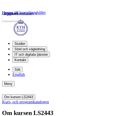
Hoppa till huvudinnehållet
Logga in
Studentwebben
Studier
Stöd och vägledning
IT och digitala tjänster
Kontakt
Sök
English
Meny
Om kursen LS2443
Kurs- och programkatalogen
Om kursen LS2443