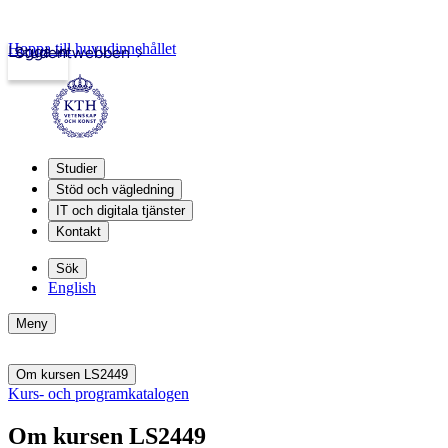
Hoppa till huvudinnehållet
Logga in
Studentwebben
Studier
Stöd och vägledning
IT och digitala tjänster
Kontakt
Sök
English
Meny
Om kursen LS2449
Kurs- och programkatalogen
Om kursen LS2449