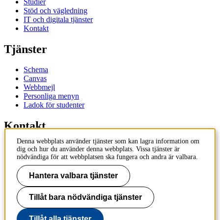
Studier
Stöd och vägledning
IT och digitala tjänster
Kontakt
Tjänster
Schema
Canvas
Webbmejl
Personliga menyn
Ladok för studenter
Kontakt
Denna webbplats använder tjänster som kan lagra information om
Kontakta utbildningsprogram
dig och hur du använder denna webbplats. Vissa tjänster är
Kontakta kurs
nödvändiga för att webbplatsen ska fungera och andra är valbara.
IT-support
KTH Entré
Hantera valbara tjänster
KTH Biblioteket
Tillåt bara nödvändiga tjänster
KTH
100 44 Stockholm
+46 8 790 60 00
Tillåt alla tjänster