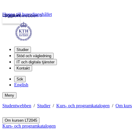
Hoppa till huvudinnehållet
Logga in
Studentwebben
Studier
Stöd och vägledning
IT och digitala tjänster
Kontakt
Sök
English
Meny
Studentwebben
Studier
Kurs- och programkatalogen
Om kurs
Om kursen LT2045
Kurs- och programkatalogen