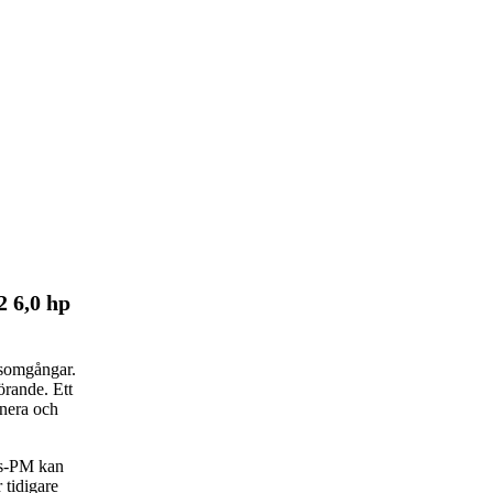
2 6,0 hp
rsomgångar.
rande. Ett
anera och
rs-PM kan
 tidigare