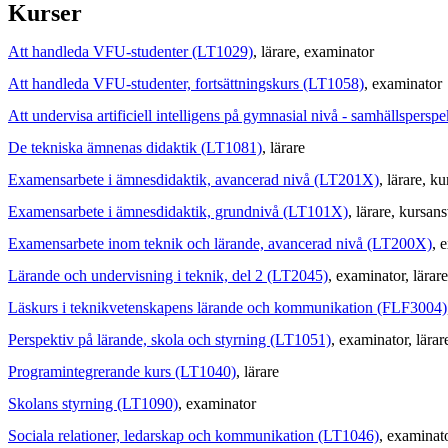
Kurser
Att handleda VFU-studenter (LT1029)
, lärare
, examinator
Att handleda VFU-studenter, fortsättningskurs (LT1058)
, examinator
Att undervisa artificiell intelligens på gymnasial nivå - samhällspers
De tekniska ämnenas didaktik (LT1081)
, lärare
Examensarbete i ämnesdidaktik, avancerad nivå (LT201X)
, lärare
, ku
Examensarbete i ämnesdidaktik, grundnivå (LT101X)
, lärare
, kursans
Examensarbete inom teknik och lärande, avancerad nivå (LT200X)
, 
Lärande och undervisning i teknik, del 2 (LT2045)
, examinator
, lärare
Läskurs i teknikvetenskapens lärande och kommunikation (FLF3004)
Perspektiv på lärande, skola och styrning (LT1051)
, examinator
, lärar
Programintegrerande kurs (LT1040)
, lärare
Skolans styrning (LT1090)
, examinator
Sociala relationer, ledarskap och kommunikation (LT1046)
, examinat