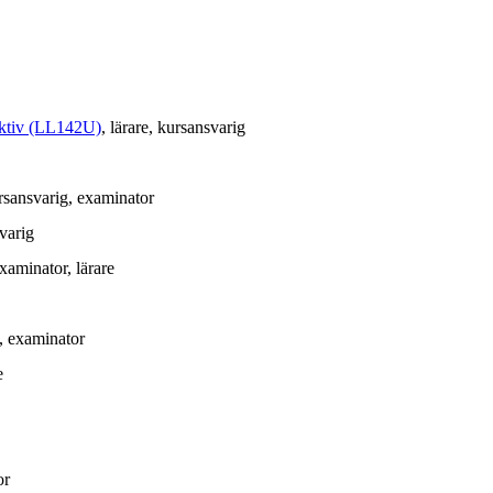
pektiv (LL142U)
, lärare
, kursansvarig
rsansvarig
, examinator
varig
examinator
, lärare
, examinator
e
or