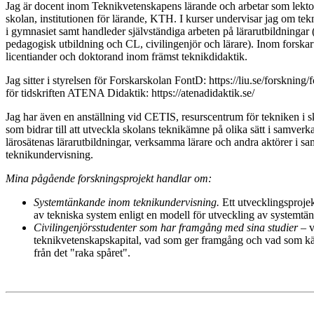
Jag är docent inom Teknikvetenskapens lärande och arbetar som lekto
skolan, institutionen för lärande, KTH. I kurser undervisar jag om te
i gymnasiet samt handleder självständiga arbeten på lärarutbildninga
pedagogisk utbildning och CL, civilingenjör och lärare). Inom forskar
licentiander och doktorand inom främst teknikdidaktik.
Jag sitter i styrelsen för Forskarskolan FontD: https://liu.se/forskning
för tidskriften ATENA Didaktik: https://atenadidaktik.se/
Jag har även en anställning vid CETIS, resurscentrum för tekniken i skol
som bidrar till att utveckla skolans teknikämne på olika sätt i samver
lärosätenas lärarutbildningar, verksamma lärare och andra aktörer i s
teknikundervisning.
Mina pågående forskningsprojekt handlar om:
Systemtänkande inom teknikundervisning.
Ett utvecklingsproje
av tekniska system enligt en modell för utveckling av systemtä
Civilingenjörsstudenter
som
har
framgång
med
sina
studier
– 
teknikvetenskapskapital, vad som ger framgång och vad som kä
från det "raka spåret".