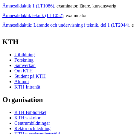
Ämnesdidaktik 1 (LT1086)
, examinator
, lärare
, kursansvarig
Ämnesdidaktik teknik (LT1052)
, examinator
Ämnesdidaktik: Lärande och undervisning i teknik, del 1 (LT2044)
, 
KTH
Utbildning
Forskning
Samverkan
Om KTH
Student på KTH
Alumni
KTH Intranät
Organisation
KTH Biblioteket
KTH:s skolor
Centrumbildningar
Rektor och ledning
KTH:s verksamhetsstöd