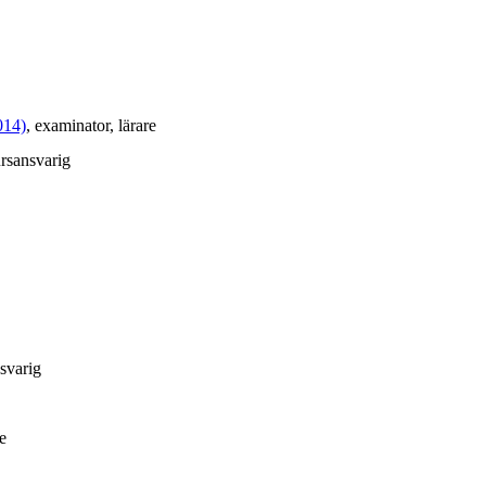
014)
, examinator
, lärare
ursansvarig
nsvarig
re