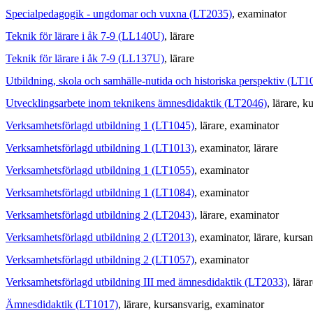
Specialpedagogik - ungdomar och vuxna (LT2035)
, examinator
Teknik för lärare i åk 7-9 (LL140U)
, lärare
Teknik för lärare i åk 7-9 (LL137U)
, lärare
Utbildning, skola och samhälle-nutida och historiska perspektiv (LT1
Utvecklingsarbete inom teknikens ämnesdidaktik (LT2046)
, lärare
, k
Verksamhetsförlagd utbildning 1 (LT1045)
, lärare
, examinator
Verksamhetsförlagd utbildning 1 (LT1013)
, examinator
, lärare
Verksamhetsförlagd utbildning 1 (LT1055)
, examinator
Verksamhetsförlagd utbildning 1 (LT1084)
, examinator
Verksamhetsförlagd utbildning 2 (LT2043)
, lärare
, examinator
Verksamhetsförlagd utbildning 2 (LT2013)
, examinator
, lärare
, kursa
Verksamhetsförlagd utbildning 2 (LT1057)
, examinator
Verksamhetsförlagd utbildning III med ämnesdidaktik (LT2033)
, lära
Ämnesdidaktik (LT1017)
, lärare
, kursansvarig
, examinator