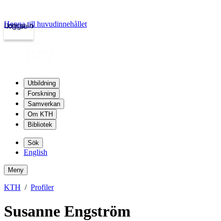
Hoppa till huvudinnehållet
Logga in
kth.se
Utbildning
Forskning
Samverkan
Om KTH
Bibliotek
Sök
English
Meny
KTH
Profiler
Susanne Engström