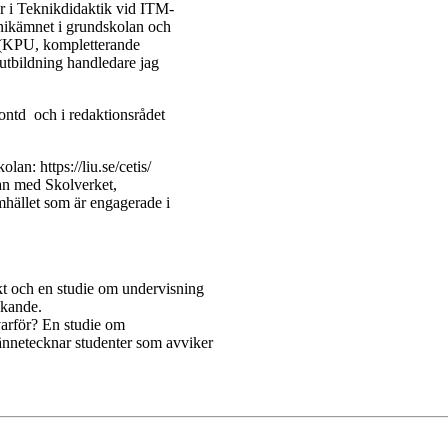
r i Teknikdidaktik vid ITM-
knikämnet i grundskolan och
r (KPU, kompletterande
utbildning handledare jag
/fontd och i redaktionsrådet
an: https://liu.se/cetis/
kan med Skolverket,
amhället som är engagerade i
kt och en studie om undervisning
nkande.
varför? En studie om
nnetecknar studenter som avviker