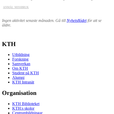
anmäl missbruk
Ingen aktivitet senaste månaden. Gå till
Nyhetsflödet
för att se
äldre.
KTH
Utbildning
Forskning
Samverkan
Om KTH
Student på KTH
Alumni
KTH Intranät
Organisation
KTH Biblioteket
KTH:s skolor
Centrumbildningar