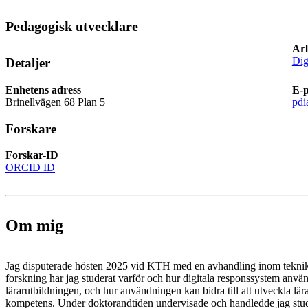
Pedagogisk utvecklare
Arb
Dig
Detaljer
Enhetens adress
E-p
Brinellvägen 68 Plan 5
pdi
Forskare
Forskar-ID
ORCID ID
Om mig
Jag disputerade hösten 2025 vid KTH med en avhandling inom teknik
forskning har jag studerat varför och hur digitala responssystem anv
lärarutbildningen, och hur användningen kan bidra till att utveckla lära
kompetens. Under doktorandtiden undervisade och handledde jag st