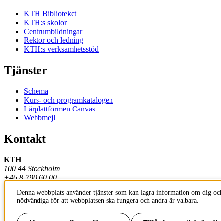
KTH Biblioteket
KTH:s skolor
Centrumbildningar
Rektor och ledning
KTH:s verksamhetsstöd
Tjänster
Schema
Kurs- och programkatalogen
Lärplattformen Canvas
Webbmejl
Kontakt
KTH
100 44 Stockholm
+46 8 790 60 00
Denna webbplats använder tjänster som kan lagra information om dig och
Kontakta KTH
nödvändiga för att webbplatsen ska fungera och andra är valbara.
Jobba på KTH
Press och media
Faktura och betalning KTH