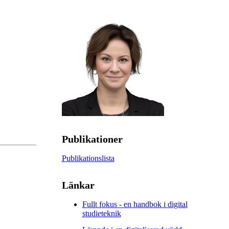
Publikationer
Publikationslista
Länkar
Fullt fokus - en handbok i digital
studieteknik