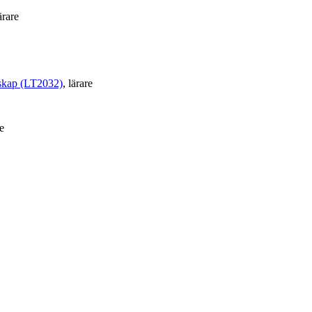
lärare
nskap (LT2032)
, lärare
re