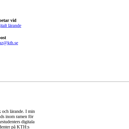
etar vid
italt lärande
ost
az@kth.se
 och lärande. I min
änds inom ramen för
rstudenters digitala
udenter på KTH:s