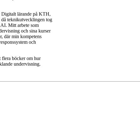
r Digitalt lärande på KTH,
d då teknikutvecklingen tog
 AI. Mitt arbete som
ndervisning och sina kurser
r, där min kompetens
 responssystem och
t flera böcker om hur
cklande undervisning.