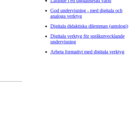
Lärande i en digitaliserad värld
God undervisning - med digitala och
analoga verktyg
Digitala didaktiska dilemman (antologi)
Digitala verktyg för språkutvecklande
undervisning
Arbeta formativt med digitala verktyg