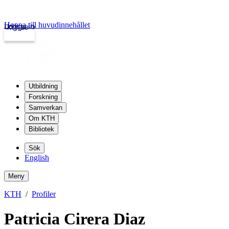
Hoppa till huvudinnehållet
Logga in
kth.se
Utbildning
Forskning
Samverkan
Om KTH
Bibliotek
Sök
English
Meny
KTH
Profiler
Patricia Cirera Diaz