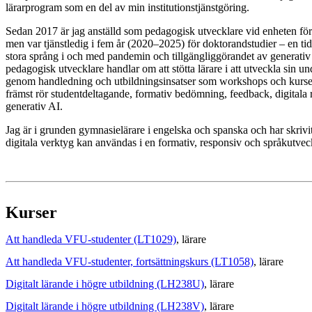
lärarprogram som en del av min institutionstjänstgöring.
Sedan 2017 är jag anställd som pedagogisk utvecklare vid enheten fö
men var tjänstledig i fem år (2020–2025) för doktorandstudier – en ti
stora språng i och med pandemin och tillgängliggörandet av generativ
pedagogisk utvecklare handlar om att stötta lärare i att utveckla sin u
genom handledning och utbildningsinsatser som workshops och kurse
främst rör studentdeltagande, formativ bedömning, feedback, digitala
generativ AI.
Jag är i grunden gymnasielärare i engelska och spanska och har skrivi
digitala verktyg kan användas i en formativ, responsiv och språkutve
Kurser
Att handleda VFU-studenter (LT1029)
, lärare
Att handleda VFU-studenter, fortsättningskurs (LT1058)
, lärare
Digitalt lärande i högre utbildning (LH238U)
, lärare
Digitalt lärande i högre utbildning (LH238V)
, lärare