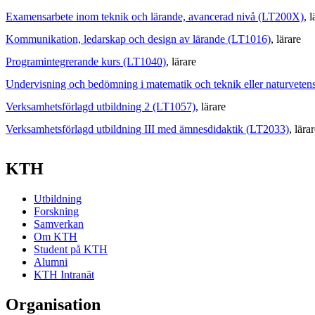
Examensarbete inom teknik och lärande, avancerad nivå (LT200X)
, 
Kommunikation, ledarskap och design av lärande (LT1016)
, lärare
Programintegrerande kurs (LT1040)
, lärare
Undervisning och bedömning i matematik och teknik eller naturvete
Verksamhetsförlagd utbildning 2 (LT1057)
, lärare
Verksamhetsförlagd utbildning III med ämnesdidaktik (LT2033)
, lära
KTH
Utbildning
Forskning
Samverkan
Om KTH
Student på KTH
Alumni
KTH Intranät
Organisation