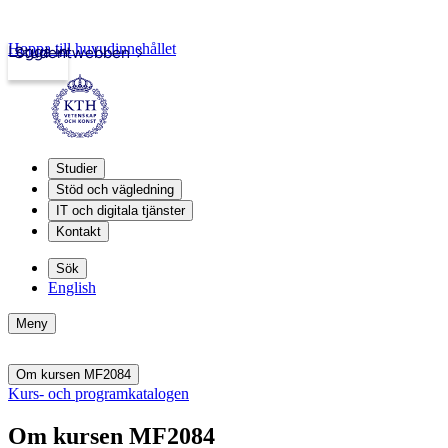
Hoppa till huvudinnehållet
Logga in
Studentwebben
Studier
Stöd och vägledning
IT och digitala tjänster
Kontakt
Sök
English
Meny
Om kursen MF2084
Kurs- och programkatalogen
Om kursen MF2084