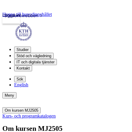
Hoppa till huvudinnehållet
Logga in
Studentwebben
Studier
Stöd och vägledning
IT och digitala tjänster
Kontakt
Sök
English
Meny
Om kursen MJ2505
Kurs- och programkatalogen
Om kursen MJ2505