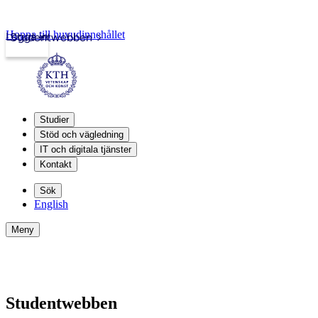
Hoppa till huvudinnehållet
Logga in
Studentwebben
Studier
Stöd och vägledning
IT och digitala tjänster
Kontakt
Sök
English
Meny
Studentwebben