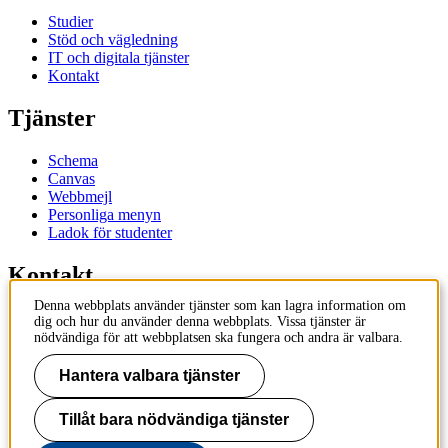
Studier
Stöd och vägledning
IT och digitala tjänster
Kontakt
Tjänster
Schema
Canvas
Webbmejl
Personliga menyn
Ladok för studenter
Kontakt
Denna webbplats använder tjänster som kan lagra information om
Kontakta utbildningsprogram
dig och hur du använder denna webbplats. Vissa tjänster är
Kontakta kurs
nödvändiga för att webbplatsen ska fungera och andra är valbara.
IT-support
KTH Entré
Hantera valbara tjänster
KTH Biblioteket
Tillåt bara nödvändiga tjänster
KTH
100 44 Stockholm