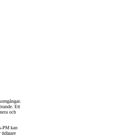
rsomgångar.
rande. Ett
anera och
rs-PM kan
 tidigare