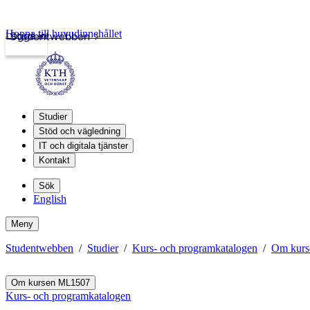
Hoppa till huvudinnehållet
Logga in
Studentwebben
Studier
Stöd och vägledning
IT och digitala tjänster
Kontakt
Sök
English
Meny
Studentwebben
Studier
Kurs- och programkatalogen
Om kur
Om kursen ML1507
Kurs- och programkatalogen