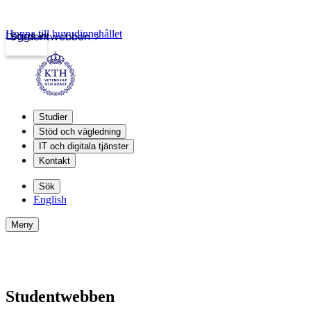
Hoppa till huvudinnehållet
Logga in
Studentwebben
Studier
Stöd och vägledning
IT och digitala tjänster
Kontakt
Sök
English
Meny
Studentwebben