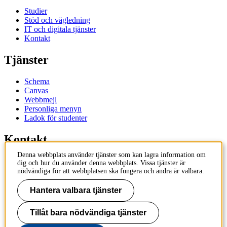
Studier
Stöd och vägledning
IT och digitala tjänster
Kontakt
Tjänster
Schema
Canvas
Webbmejl
Personliga menyn
Ladok för studenter
Kontakt
Denna webbplats använder tjänster som kan lagra information om
Kontakta utbildningsprogram
dig och hur du använder denna webbplats. Vissa tjänster är
Kontakta kurs
nödvändiga för att webbplatsen ska fungera och andra är valbara.
IT-support
KTH Entré
Hantera valbara tjänster
KTH Biblioteket
Tillåt bara nödvändiga tjänster
KTH
100 44 Stockholm