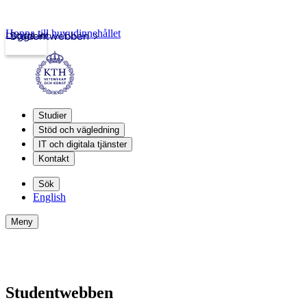
Hoppa till huvudinnehållet
Logga in
Studentwebben
Studier
Stöd och vägledning
IT och digitala tjänster
Kontakt
Sök
English
Meny
Studentwebben