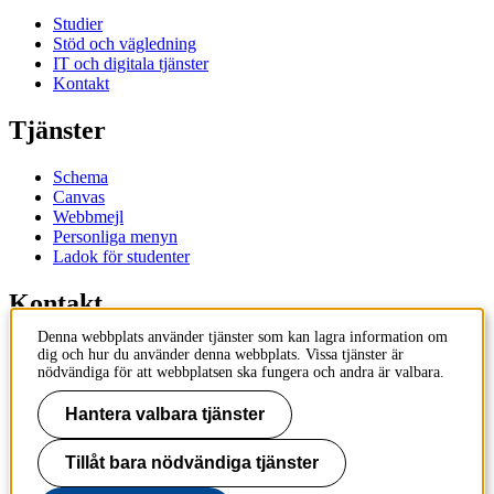
Studier
Stöd och vägledning
IT och digitala tjänster
Kontakt
Tjänster
Schema
Canvas
Webbmejl
Personliga menyn
Ladok för studenter
Kontakt
Denna webbplats använder tjänster som kan lagra information om
Kontakta utbildningsprogram
dig och hur du använder denna webbplats. Vissa tjänster är
Kontakta kurs
nödvändiga för att webbplatsen ska fungera och andra är valbara.
IT-support
KTH Entré
Hantera valbara tjänster
KTH Biblioteket
Tillåt bara nödvändiga tjänster
KTH
100 44 Stockholm