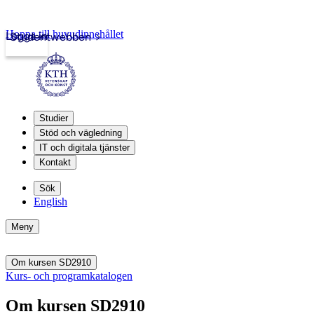
Hoppa till huvudinnehållet
Logga in
Studentwebben
Studier
Stöd och vägledning
IT och digitala tjänster
Kontakt
Sök
English
Meny
Om kursen SD2910
Kurs- och programkatalogen
Om kursen SD2910