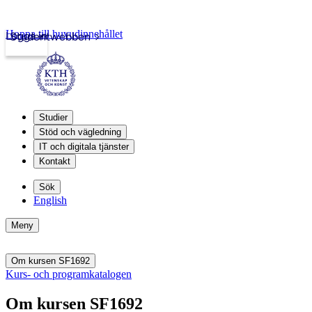
Hoppa till huvudinnehållet
Logga in
Studentwebben
Studier
Stöd och vägledning
IT och digitala tjänster
Kontakt
Sök
English
Meny
Om kursen SF1692
Kurs- och programkatalogen
Om kursen SF1692