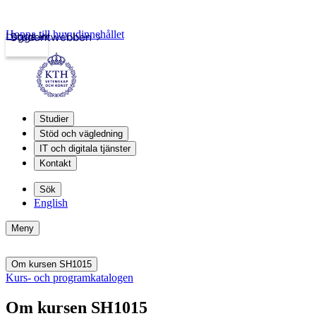
Hoppa till huvudinnehållet
Logga in
Studentwebben
Studier
Stöd och vägledning
IT och digitala tjänster
Kontakt
Sök
English
Meny
Om kursen SH1015
Kurs- och programkatalogen
Om kursen SH1015